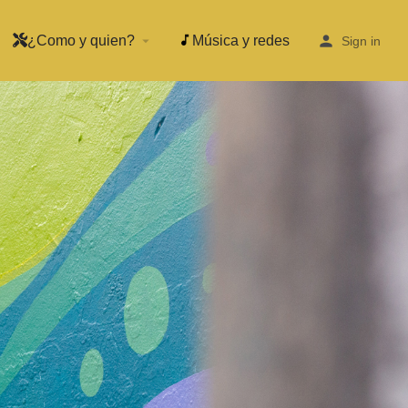
¿Como y quien?
Música y redes
arrow_drop_down
Sign in