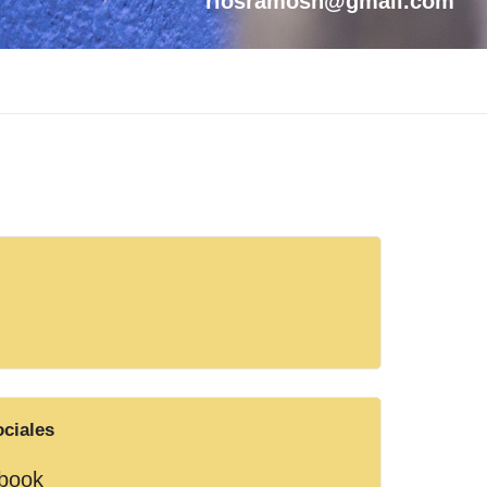
riosramosh@gmail.com
ciales
book