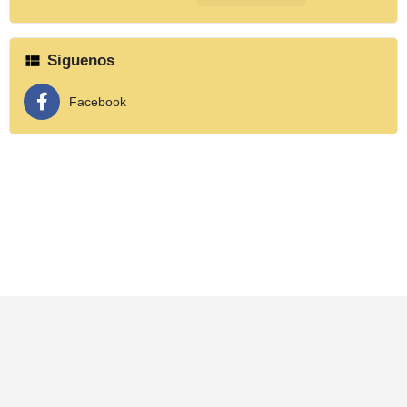
Siguenos
Facebook
© Calzart by MACA, Ayllu-GUTA & Bruno Salter Mas